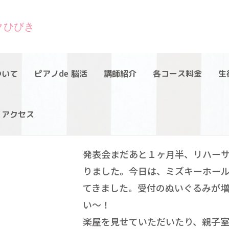
クひびき
ついて
ピアノde 脳活
講師紹介
各コース料金
生
アクセス
発表会まだあと１ヶ月半、リハー
りました。今日は、ミズキーホー
てきました。受付のぬいぐるみが増
い〜！
楽屋を見せていただいたり、親子